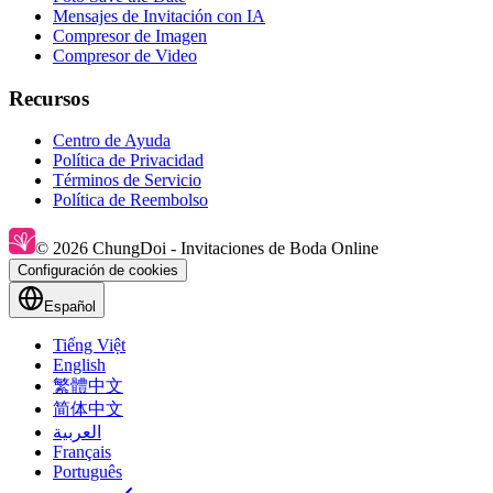
Mensajes de Invitación con IA
Compresor de Imagen
Compresor de Video
Recursos
Centro de Ayuda
Política de Privacidad
Términos de Servicio
Política de Reembolso
© 2026 ChungDoi - Invitaciones de Boda Online
Configuración de cookies
Español
Tiếng Việt
English
繁體中文
简体中文
العربية
Français
Português