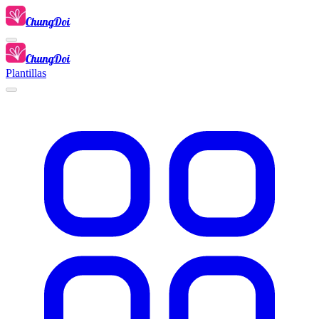
ChungDoi
ChungDoi
Plantillas