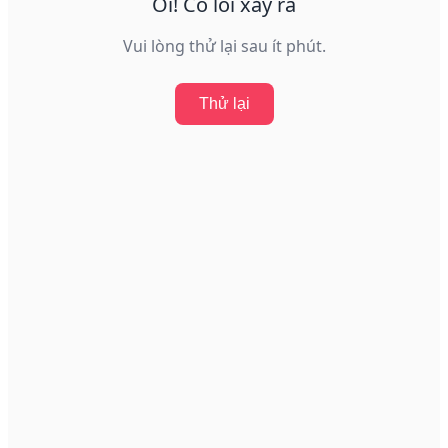
Ôi! Có lỗi xảy ra
Vui lòng thử lại sau ít phút.
Thử lại