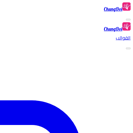
ChungDoi
ChungDoi
القوالب