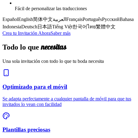
Fácil de personalizar las traducciones
Español
English
简体中文
العربية
Français
Português
Русский
Bahasa
Indonesia
Deutsch
日本語
Tiếng Việt
한국어
ไทย
繁體中文
Crea tu Invitación Ahora
Saber más
necesitas
Todo lo que
Una sola invitación con todo lo que tu boda necesita
Optimizado para el móvil
Se adapta perfectamente a cualquier pantalla de móvil para que tus
invitados lo vean con facilidad
Plantillas preciosas