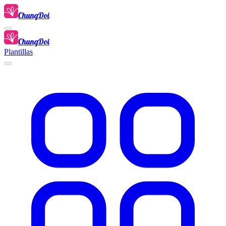
ChungDoi
ChungDoi
Plantillas