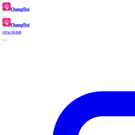
ChungDoi
ChungDoi
เทมเพลต