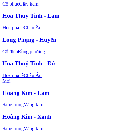
Cổ phục
Giấy kem
Hoa Thuỷ Tinh - Lam
Hoa pha lê
Châu Âu
Long Phụng - Huyền
Cổ điển
Rồng phượng
Hoa Thuỷ Tinh - Đỏ
Hoa pha lê
Châu Âu
Mới
Hoàng Kim - Lam
Sang trọng
Vàng kim
Hoàng Kim - Xanh
Sang trọng
Vàng kim