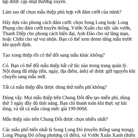
tập được cập nhật thường xuyên.
Làm sao để chọn mẫu thiệp phù hợp với đám cưới của mình?
Hãy dựa vào phong cách đám cưới: chọn Song Long hoặc Long
Phụng cho đám cưới truyền thống, Vườn Xuân cho tiệc sân vườn,
Thanh Diệp cho phong cách hiện đại, Anh Đào cho sự lãng mạn,
hoặc Chibi cho sự vui nhộn. Bạn có thể xem demo từng mẫu trước
khi quyết định.
Tạo xong thiệp rồi có thể đổi sang mẫu khác không?
Có. Bạn có thể đổi mẫu thiệp bất cứ lúc nào trong trang quản lý.
Nội dung đã nhập (tên, ngày, địa điểm, ảnh) sẽ được giữ nguyên khi
chuyển sang mẫu mới.
Tất cả mẫu thiệp đều được dùng thử miễn phí không?
Đúng vậy. Mọi mẫu thiệp trên Chung Đôi đều tạo miễn phí, dùng
thử 3 ngày đầy đủ tính năng. Bạn chỉ thanh toán khi thực sự hài
lòng, và tất cả mẫu cùng mức giá 199.000đ.
Mẫu thiệp nào trên Chung Đôi được chọn nhiều nhất?
Các mẫu phổ biến nhất là Song Long Đỏ (truyền thống sang trọng),
Long Phụng Đỏ (rồng phượng cổ điển), và Vườn Xuân Xanh (thiên