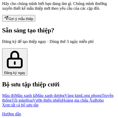
Hãy cho chúng mình biết bạn đang tìm gì. Chúng mình thường
xuyên thiết kế mẫu thiệp mới theo yêu cầu của các cặp đôi.
Gợi ý mẫu thiệp
Sẵn sàng tạo thiệp?
Đăng ký để tạo thiệp ngay · Dùng thử 3 ngày miễn phí
Đăng ký ngay
Bộ sưu tập thiệp cưới
Màu đỏ
Màu xanh lá
Màu xanh dương
Vàng kim
Long phụng
Truyền
thống
Tối giản
Hoa
Vườn thiên nhiên
Hoàng gia châu Âu
Boho
Xem tất cả bộ sưu tập
Hướng dẫn