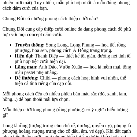
nhiên tươi mát). Tuy nhiên, mẫu phù hợp nhất là mẫu đúng phong
cách đám cưới của bạn.
Chung Đôi có những phong cách thiệp cưới nào?
Chung Đôi cung cấp thiệp cưới online đa dạng phong cách để phù
hợp với mọi concept đám cưới:
Truyền thống:
Song Long, Long Phụng — họa tiết rồng
phượng, hoa sen, phong cách Á Đông trang trọng.
Hiện đại:
Thanh Diệp — thiết kế tối giản, đường nét tinh tế,
phù hợp tiệc cưới hiện đại.
Lãng mạn:
Anh Đào, Vườn Xuân — hoa lá mềm mại, tông
màu pastel nhẹ nhàng.
Dễ thương:
Chibi — phong cách hoạt hình vui nhộn, thể
hiện cá tính riêng của cặp đôi.
Mỗi phong cách đều có nhiều phiên bản màu sắc (đỏ, xanh, lam,
hồng...) để bạn thoải mái lựa chọn.
Mẫu thiệp cưới long phụng (rồng phượng) có ý nghĩa biểu tượng
gì?
Long là rồng (tượng trưng cho chú rể, dương, quyền uy), phụng là
phượng hoàng (tượng trưng cho cô dâu, âm, vẻ đẹp). Khi đặt cạnh
nhau trên thiệp cưới, long phụng biểu thị âm dương hòa hợp, vợ