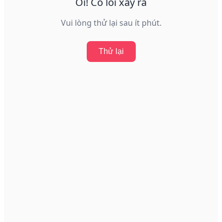
Ôi! Có lỗi xảy ra
Vui lòng thử lại sau ít phút.
Thử lại