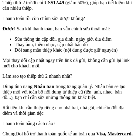
Thiệp thứ 2 trở đi chỉ
US$12.49
(giảm 50%), giúp bạn tiết kiệm khi
cần nhiều thiệp.
Thanh toán rồi còn chỉnh sửa được không?
Được!
Sau khi thanh toán, bạn vẫn chỉnh sửa thoải mái:
Sửa thông tin cặp đôi, gia đình, ngày giờ, địa điểm
Thay ảnh, thêm nhạc, cập nhật bản đồ
Đổi sang mẫu thiệp khác (nội dung được giữ nguyên)
Mọi thay đổi cập nhật ngay trên link đã gửi, không cần gửi lại link
mới cho khách mời.
Làm sao tạo thiệp thứ 2 nhanh nhất?
Dùng tính năng
Nhân bản
trong trang quản lý. Nhân bản sẽ tạo
thiệp mới với toàn bộ nội dung từ thiệp cũ (tên, ảnh, nhạc, bản
đồ...), bạn chỉ cần sửa những thông tin khác biệt.
Rất tiện khi cần thiệp riêng cho nhà trai, nhà gái, chỉ cần đổi địa
điểm và thời gian tiệc.
Thanh toán bằng cách nào?
ChungDoi hỗ trợ thanh toán quốc tế an toàn qua
Visa, Mastercard,