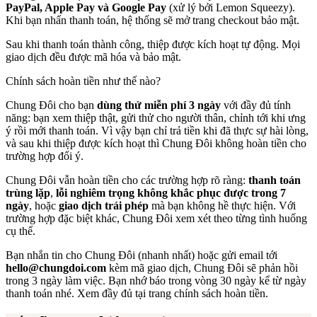
PayPal, Apple Pay và Google Pay
(xử lý bởi Lemon Squeezy).
Khi bạn nhấn thanh toán, hệ thống sẽ mở trang checkout bảo mật.
Sau khi thanh toán thành công, thiệp được kích hoạt tự động. Mọi
giao dịch đều được mã hóa và bảo mật.
Chính sách hoàn tiền như thế nào?
Chung Đôi cho bạn
dùng thử miễn phí 3 ngày
với đầy đủ tính
năng: bạn xem thiệp thật, gửi thử cho người thân, chỉnh tới khi ưng
ý rồi mới thanh toán. Vì vậy bạn chỉ trả tiền khi đã thực sự hài lòng,
và sau khi thiệp được kích hoạt thì Chung Đôi không hoàn tiền cho
trường hợp đổi ý.
Chung Đôi vẫn hoàn tiền cho các trường hợp rõ ràng:
thanh toán
trùng lặp
,
lỗi nghiêm trọng không khắc phục được trong 7
ngày
, hoặc
giao dịch trái phép
mà bạn không hề thực hiện. Với
trường hợp đặc biệt khác, Chung Đôi xem xét theo từng tình huống
cụ thể.
Bạn nhắn tin cho Chung Đôi (nhanh nhất) hoặc gửi email tới
hello@chungdoi.com
kèm mã giao dịch, Chung Đôi sẽ phản hồi
trong 3 ngày làm việc. Bạn nhớ báo trong vòng 30 ngày kể từ ngày
thanh toán nhé. Xem đầy đủ tại trang chính sách hoàn tiền.