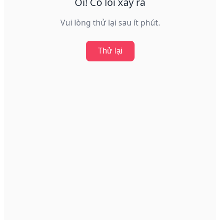
Ôi! Có lỗi xảy ra
Vui lòng thử lại sau ít phút.
Thử lại