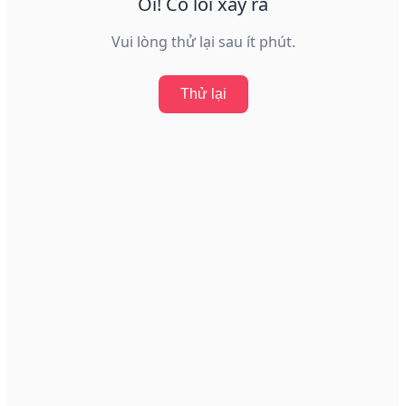
Ôi! Có lỗi xảy ra
Vui lòng thử lại sau ít phút.
Thử lại