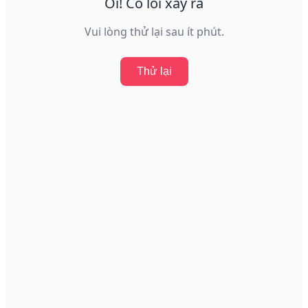
Ôi! Có lỗi xảy ra
Vui lòng thử lại sau ít phút.
Thử lại