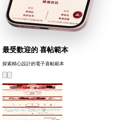
喜帖範本
最受歡迎的
探索精心設計的電子喜帖範本
雙喜 - 紅
囍字點綴、拱形照片、囍字
信封
傳統
囍字