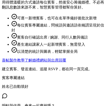
用得體溫暖的方式邀請每位賓客，然後安心籌備婚禮。不必再
翻訊息數誰來誰不來，智慧賓客管理都幫你算好。
可逐一新增賓客，也可在名單準備好後批次新增
每位賓客專屬連結，問候語與邀請語依稱謂呈現於信
封
賓客自行確認出席 / 婉謝、同行人數與備註
產生連結讓家人一起新增賓客，無需登入
以清楚的統計與圖表，輕鬆掌握全局
喜帖製作教學
了解婚禮網站與出席回覆
建立賓客、發送連結、追蹤 RSVP，都在同一頁完成。
賓客專屬連結
姓名已自動填好
明軒與佳蓉，會來一起慶祝嗎？