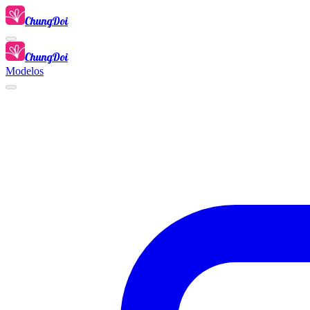
ChungDoi
ChungDoi
Modelos