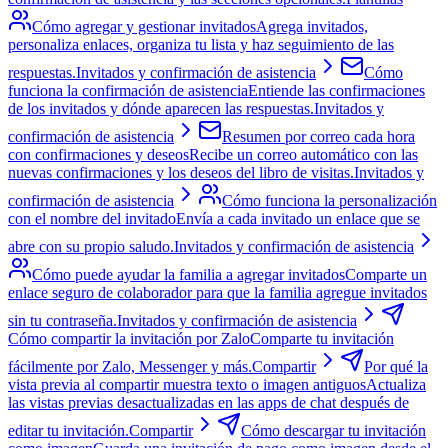
Cómo agregar y gestionar invitados
Agrega invitados,
personaliza enlaces, organiza tu lista y haz seguimiento de las
respuestas.
Invitados y confirmación de asistencia
Cómo
funciona la confirmación de asistencia
Entiende las confirmaciones
de los invitados y dónde aparecen las respuestas.
Invitados y
confirmación de asistencia
Resumen por correo cada hora
con confirmaciones y deseos
Recibe un correo automático con las
nuevas confirmaciones y los deseos del libro de visitas.
Invitados y
confirmación de asistencia
Cómo funciona la personalización
con el nombre del invitado
Envía a cada invitado un enlace que se
abre con su propio saludo.
Invitados y confirmación de asistencia
Cómo puede ayudar la familia a agregar invitados
Comparte un
enlace seguro de colaborador para que la familia agregue invitados
sin tu contraseña.
Invitados y confirmación de asistencia
Cómo compartir la invitación por Zalo
Comparte tu invitación
fácilmente por Zalo, Messenger y más.
Compartir
Por qué la
vista previa al compartir muestra texto o imagen antiguos
Actualiza
las vistas previas desactualizadas en las apps de chat después de
editar tu invitación.
Compartir
Cómo descargar tu invitación