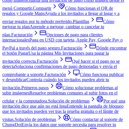
como imagen
Guarda una invitación de pago como imagen desde el
menú Compartir.
Compartir
Cómo funcionan el QR de
regalos y Google Maps
Ayuda a los invitados a llegar al lugar y a
enviar regalos por tu método preferido.
Plantillas
Cómo
mejorar tu plan
Aprende a mejorar, cambiar o cancelar tu
plan.
Facturación
Opciones de pago para clientes
internacionales
Paga en USD con tarjeta, Apple Pay, Google Pay o
PayPal a través del pago seguro.
Facturación
Dónde encontrar
el botón Pagar
Usa la página Mis Invitaciones para pagar la
invitación correcta.
Facturación
Qué hacer si el pago no se
detecta
Soluciona confirmaciones de pago demoradas y envía el
comprobante a soporte.
Facturación
Cómo funciona publicar
y despublicar
Controla cuándo los invitados pueden abrir tu
invitación.
Primeros pasos
Cómo solucionar problemas al
subir imágenes
Resuelve problemas comunes al subir fotos en el
celular y la computadora.
Solución de problemas
Por qué una
invitación dice que aún no está lista
Entiende la pantalla de bloqueo
que los invitados pueden ver tras la prueba gratuita o el límite de
visitas.
Solución de problemas
Cómo contactar al soporte de
ChungDoi
Envía los datos que soporte necesita para resolver tu