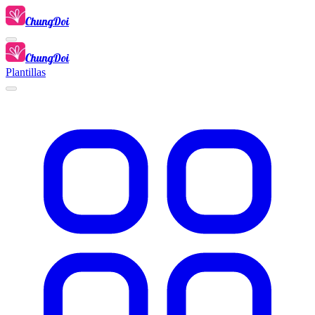
ChungDoi
ChungDoi
Plantillas