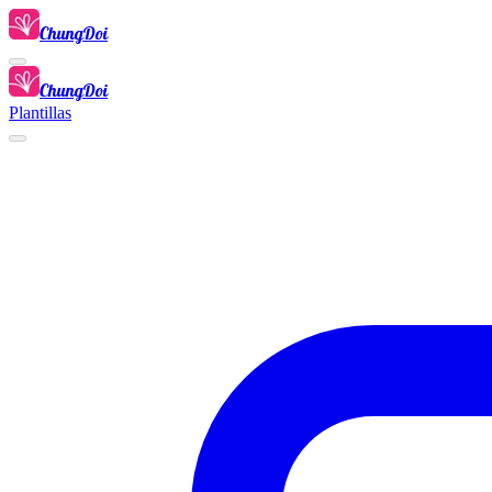
ChungDoi
ChungDoi
Plantillas