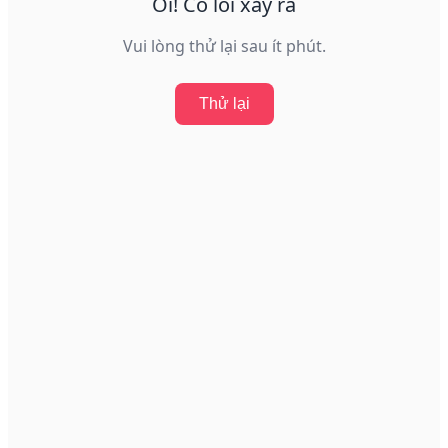
Ôi! Có lỗi xảy ra
Vui lòng thử lại sau ít phút.
Thử lại