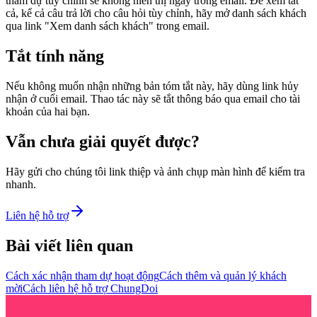
tham dự tùy chỉnh sẽ không hiển thị ngay trong email. Để xem tất
cả, kể cả câu trả lời cho câu hỏi tùy chỉnh, hãy mở danh sách khách
qua link "Xem danh sách khách" trong email.
Tắt tính năng
Nếu không muốn nhận những bản tóm tắt này, hãy dùng link hủy
nhận ở cuối email. Thao tác này sẽ tắt thông báo qua email cho tài
khoản của hai bạn.
Vẫn chưa giải quyết được?
Hãy gửi cho chúng tôi link thiệp và ảnh chụp màn hình để kiểm tra
nhanh.
Liên hệ hỗ trợ
Bài viết liên quan
Cách xác nhận tham dự hoạt động
Cách thêm và quản lý khách
mời
Cách liên hệ hỗ trợ ChungDoi