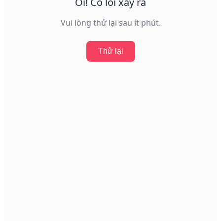
Ôi! Có lỗi xảy ra
Vui lòng thử lại sau ít phút.
Thử lại