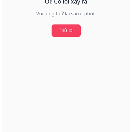
Ôi! Có lỗi xảy ra
Vui lòng thử lại sau ít phút.
Thử lại