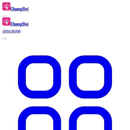
ChungDoi
ChungDoi
เทมเพลต