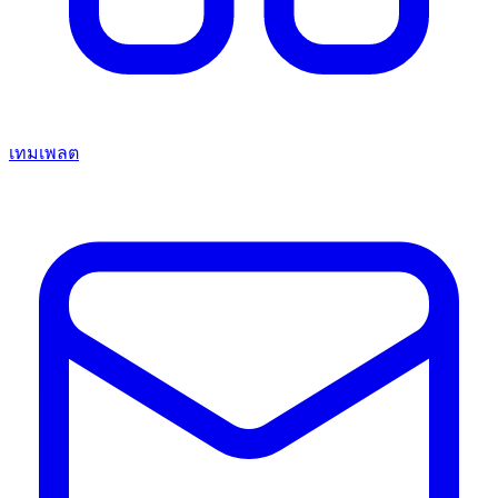
เทมเพลต