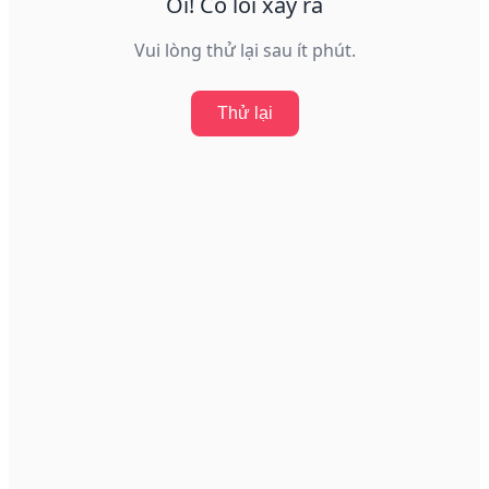
Ôi! Có lỗi xảy ra
Vui lòng thử lại sau ít phút.
Thử lại