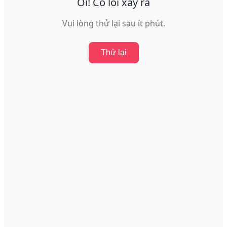
Ôi! Có lỗi xảy ra
Vui lòng thử lại sau ít phút.
Thử lại