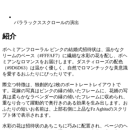
パララックススクロールの演出
紹介
ボヘミアンフローラル ピンクの結婚式招待状は、温かなク
リームのベース（#FFFAF7）に繊細な水彩の花を配し、ボヘ
ミアンなロマンスをお届けします。ダスティローズの配色
（#9D6D63）は温かく優しく、自然でロマンチックな美意識
を愛するおふたりにぴったりです。
際立つ特徴は、独創的な2枚のポートレートレイアウトで
す。花嫁の写真はピンクの縁の傾いたフレームに、花婿の写
真は柔らかなラベンダーの縁の傾いたフレームに収められ、
重なり合って躍動的で奥行きのある効果を生み出します。お
ふたりの短いお名前は、上部右側に上品なFz Aghitaのスクリ
プト体で表示されます。
水彩の花は招待状のあちこちに巧みに配置され、ページのヘ