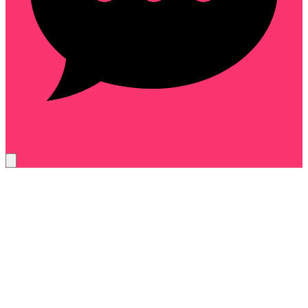
cdc-9f4b27ae61d3