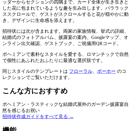
ッダーからセクションの四隅まで、カード全体が生き生きと
した花に包まれているような趣を生み出します。パララック
ススクロールで、ゲストがスクロールすると花が穏やかに動
き、デザインに生命感を添えます。
招待状には次が含まれます。両家の家族情報、挙式の詳細、
結婚式のフォトアルバム、披露宴の案内、Googleマップ、オ
ンライン出欠確認、ゲストブック、ご祝儀用QRコード。
ボヘミアンで素朴なスタイルを愛する、ロマンチックで自然
で個性にあふれたおふたりに最適な選択肢です。
同じスタイルのテンプレートは
フローラル
、
ボーホー
のコ
レクションでご覧いただけます
。
こんな方におすすめ
ボヘミアン・ラスティックな結婚式
屋外のガーデン披露宴
自
然を感じるお祝い
招待状作成ガイドをすべて見る →
機能