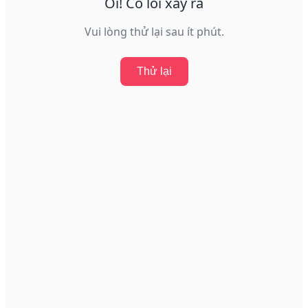
Ôi! Có lỗi xảy ra
Vui lòng thử lại sau ít phút.
Thử lại