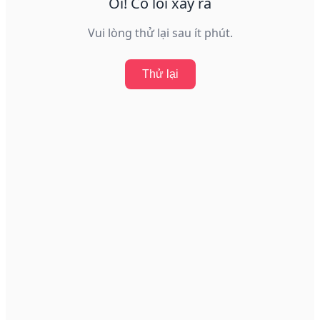
Ôi! Có lỗi xảy ra
Vui lòng thử lại sau ít phút.
Thử lại