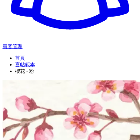
賓客管理
首頁
喜帖範本
櫻花 - 粉