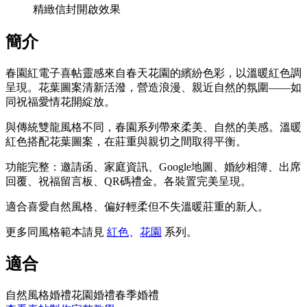
精緻信封開啟效果
簡介
春園紅電子喜帖靈感來自春天花園的繽紛色彩，以溫暖紅色調
呈現。花葉圖案清新活潑，營造浪漫、親近自然的氛圍——如
同祝福愛情花開綻放。
與傳統雙龍風格不同，春園系列帶來柔美、自然的美感。溫暖
紅色搭配花葉圖案，在莊重與親切之間取得平衡。
功能完整：邀請函、家庭資訊、Google地圖、婚紗相簿、出席
回覆、祝福留言板、QR碼禮金。各裝置完美呈現。
適合喜愛自然風格、偏好輕柔但不失溫暖莊重的新人。
更多同風格範本請見
紅色
、
花園
系列
。
適合
自然風格婚禮
花園婚禮
春季婚禮