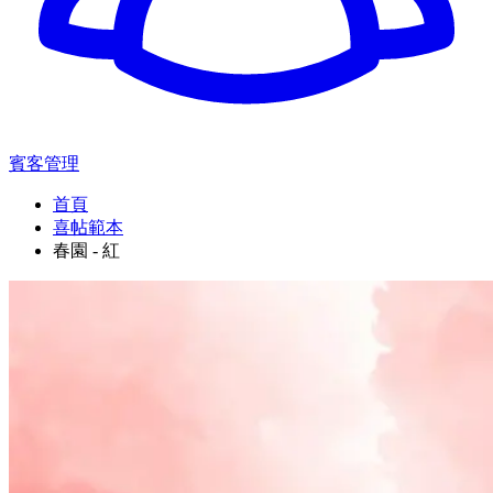
賓客管理
首頁
喜帖範本
春園 - 紅