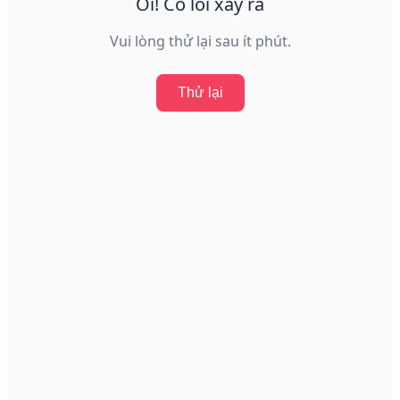
Ôi! Có lỗi xảy ra
Vui lòng thử lại sau ít phút.
Thử lại