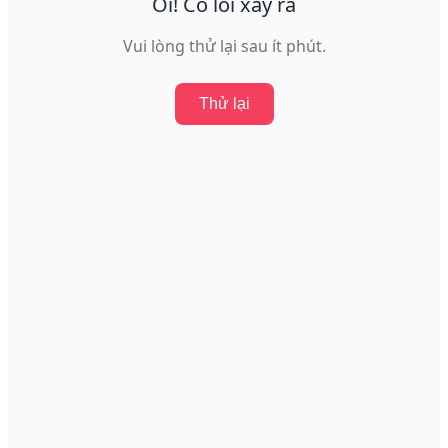
Ôi! Có lỗi xảy ra
Vui lòng thử lại sau ít phút.
Thử lại