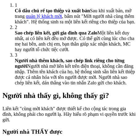
1
Cô dâu chú rể tạo thiệp và xuất bản
Sau khi xuất bản, mở
trang
quản lý khách mời
, bấm nút "Mời người nhà cùng thêm
khách". Hệ thống sinh ra một liên kết riêng cho thiệp của bạn.
2
Sao chép liên kết, gửi gia đình qua Zalo
Một liên kết duy
nhất, ai có liên kết đều mở được. Có thể gửi cùng lúc cho cha
mẹ hai bên, anh chị em, bạn thân giúp xác nhận khách, MC
hay người tổ chức tiệc cưới.
3
Người nhà thêm khách, sao chép link riêng cho từng
người
Người nhà mở liên kết trên điện thoại, không cần đăng
nhập. Thêm tên khách của họ, hệ thống sinh sẵn liên kết thiệp
được cá nhân hóa với tên người được mời. Người nhà sao
chép liên kết, dán thẳng vào tin nhắn Zalo gửi cho khách.
Người nhà thấy gì, không thấy gì?
Liên kết "cùng mời khách" được thiết kế cho cộng tác trong gia
đình, không phải cho người lạ. Hãy hiểu rõ phạm vi quyền trước khi
gửi.
Người nhà THẤY được