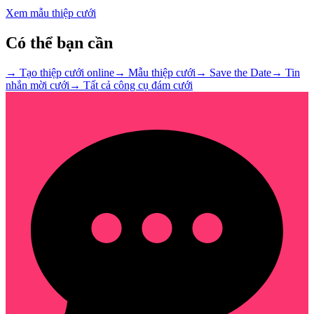
Xem mẫu thiệp cưới
Có thể bạn cần
→ Tạo thiệp cưới online
→ Mẫu thiệp cưới
→ Save the Date
→ Tin
nhắn mời cưới
→ Tất cả công cụ đám cưới