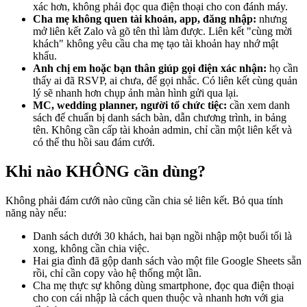
xác hơn, không phải đọc qua điện thoại cho con đánh máy.
Cha mẹ không quen tài khoản, app, đăng nhập:
nhưng
mở liên kết Zalo và gõ tên thì làm được. Liên kết "cùng mời
khách" không yêu cầu cha mẹ tạo tài khoản hay nhớ mật
khẩu.
Anh chị em hoặc bạn thân giúp gọi điện xác nhận:
họ cần
thấy ai đã RSVP, ai chưa, để gọi nhắc. Có liên kết cùng quản
lý sẽ nhanh hơn chụp ảnh màn hình gửi qua lại.
MC, wedding planner, người tổ chức tiệc:
cần xem danh
sách để chuẩn bị danh sách bàn, dẫn chương trình, in bảng
tên. Không cần cấp tài khoản admin, chỉ cần một liên kết và
có thể thu hồi sau đám cưới.
Khi nào KHÔNG cần dùng?
Không phải đám cưới nào cũng cần chia sẻ liên kết. Bỏ qua tính
năng này nếu:
Danh sách dưới 30 khách, hai bạn ngồi nhập một buổi tối là
xong, không cần chia việc.
Hai gia đình đã gộp danh sách vào một file Google Sheets sẵn
rồi, chỉ cần copy vào hệ thống một lần.
Cha mẹ thực sự không dùng smartphone, đọc qua điện thoại
cho con cái nhập là cách quen thuộc và nhanh hơn với gia