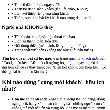
• Tên cô dâu chú rể, ngày cưới
• Toàn bộ danh sách khách (tên, lời chào, RSVP)
• Liên kết thiệp riêng của từng khách
• Thêm, sửa, xóa bất kỳ khách nào trong danh sách
Người nhà KHÔNG thấy
• Tài khoản, email, số điện thoại của bạn
• Lịch sử thanh toán, hóa đơn
• Nội dung thiệp (mẫu, ảnh, lễ nghi, hộp mừng)
• Trạng thái xuất bản (không thể hủy xuất bản thiệp)
Thu hồi quyền bất cứ lúc nào:
trên trang
quản lý khách mời
, bấm
"Tạo lại liên kết". Liên kết cũ ngừng hoạt động ngay, người đang
giữ liên kết cũ sẽ thấy trang báo "Liên kết không còn hiệu lực". Có
thể tạo lại bao nhiêu lần tùy ý.
Khi nào dùng "cùng mời khách" hữu ích
nhất?
Cha mẹ có danh sách khách của riêng họ:
họ hàng, đồng
nghiệp cũ, hàng xóm, bạn của ông bà - những người con cái
không thể biết hết tên và xưng hô. Cha mẹ tự thêm thì chính