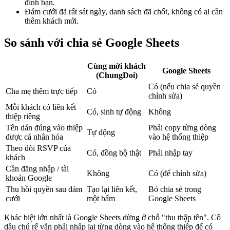
đình bạn.
Đám cưới đã rất sát ngày, danh sách đã chốt, không có ai cần
thêm khách mới.
So sánh với chia sẻ Google Sheets
Cùng mời khách
Google Sheets
(ChungDoi)
Có (nếu chia sẻ quyền
Cha mẹ thêm trực tiếp
Có
chỉnh sửa)
Mỗi khách có liên kết
Có, sinh tự động
Không
thiệp riêng
Tên dán đúng vào thiệp
Phải copy từng dòng
Tự động
được cá nhân hóa
vào hệ thống thiệp
Theo dõi RSVP của
Có, đồng bộ thật
Phải nhập tay
khách
Cần đăng nhập / tài
Không
Có (để chỉnh sửa)
khoản Google
Thu hồi quyền sau đám
Tạo lại liên kết,
Bỏ chia sẻ trong
cưới
một bấm
Google Sheets
Khác biệt lớn nhất là Google Sheets dừng ở chỗ "thu thập tên". Cô
dâu chú rể vẫn phải nhập lại từng dòng vào hệ thống thiệp để có