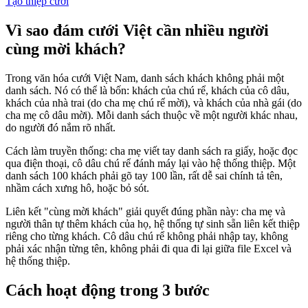
Tạo thiệp cưới
Vì sao đám cưới Việt cần nhiều người
cùng mời khách?
Trong văn hóa cưới Việt Nam, danh sách khách không phải một
danh sách. Nó có thể là bốn: khách của chú rể, khách của cô dâu,
khách của nhà trai (do cha mẹ chú rể mời), và khách của nhà gái (do
cha mẹ cô dâu mời). Mỗi danh sách thuộc về một người khác nhau,
do người đó nắm rõ nhất.
Cách làm truyền thống: cha mẹ viết tay danh sách ra giấy, hoặc đọc
qua điện thoại, cô dâu chú rể đánh máy lại vào hệ thống thiệp. Một
danh sách 100 khách phải gõ tay 100 lần, rất dễ sai chính tả tên,
nhầm cách xưng hô, hoặc bỏ sót.
Liên kết "cùng mời khách" giải quyết đúng phần này: cha mẹ và
người thân tự thêm khách của họ, hệ thống tự sinh sẵn liên kết thiệp
riêng cho từng khách. Cô dâu chú rể không phải nhập tay, không
phải xác nhận từng tên, không phải đi qua đi lại giữa file Excel và
hệ thống thiệp.
Cách hoạt động trong 3 bước