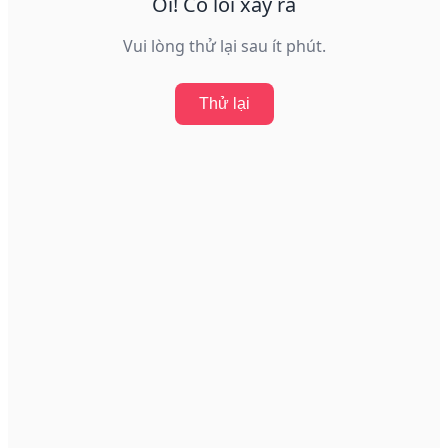
Ôi! Có lỗi xảy ra
Vui lòng thử lại sau ít phút.
Thử lại