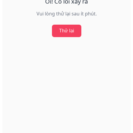
Ôi! Có lỗi xảy ra
Vui lòng thử lại sau ít phút.
Thử lại