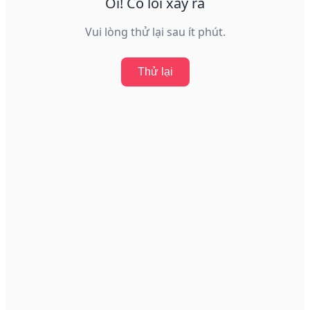
Ôi! Có lỗi xảy ra
Vui lòng thử lại sau ít phút.
Thử lại