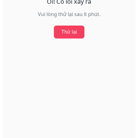
Ôi! Có lỗi xảy ra
Vui lòng thử lại sau ít phút.
Thử lại