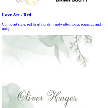
Love Art - Red
Comic-art style, red heart florals, handwritten fonts, romantic and
unique