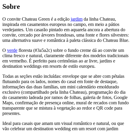
Sobre
O convite Chateau Green é a edição
jardim
da linha Chateau,
inspirada em casamentos europeus no campo, em meio a pátios
verdejantes. Um casarão pintado em aquarela ancora a abertura do
convite, cercado por árvores frondosas, uma fonte e flores silvestres:
uma alternativa suave e romântica à paleta clássica do Chateau Blue.
O
verde
floresta (#3a5a2c) sobre o fundo creme dá ao convite um
clima fresco e natural, claramente diferente dos modelos tradicionais
em vermelho. É perfeito para cerimônias ao ar livre, jardins e
destination weddings em resorts de estilo europeu.
Todas as seções estão incluídas: envelope que se abre com pétalas
flutuando para os lados, nomes do casal em fonte de destaque,
informações das duas famílias, um mini calendário emoldurado
exclusivo (compartilhado pela linha Chateau), programação do dia
do casamento ladeada por ramos de folhas, galeria de fotos, Google
Maps, confirmação de presença online, mural de recados com fundo
transparente que se mistura à vegetação ao redor e QR code para
presentes.
Ideal para casais que amam um visual romântico e natural, ou que
vão celebrar um destination wedding em um resort com jardim