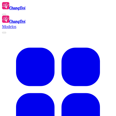
ChungDoi
ChungDoi
Modelos