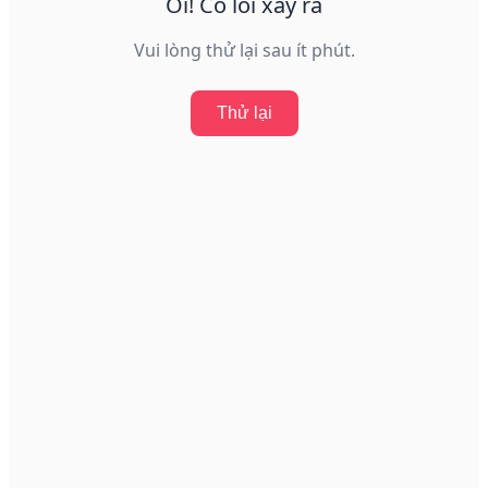
Ôi! Có lỗi xảy ra
Vui lòng thử lại sau ít phút.
Thử lại