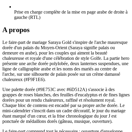
Prise en charge complète de la mise en page arabe de droite à
gauche (RTL)
A propos
Le faire-part de mariage Saraya Gold s'inspire de l'arche mauresque
dorée d'un palais du Moyen-Orient (Saraya signifie palais ou
demeure en arabe), pour les couples qui aiment la beauté
chaleureuse et royale d'une célébration de style Golfe. La partie hero
présente une arche dorée polylobée, deux lanternes suspendues, une
ligne de calligraphie arabe et les noms des mariés au centre de
l'arche, sur une silhouette de palais posée sur un crème damassé
chaleureux (#F9F1E6).
Une palette dorée (#9E753C avec #6D512A) s'associe à des
grappes de roses blanches, des feuilles d'eucalyptus et de fines lignes
dorées pour un rendu chaleureux, raffiné et résolument royal.
Chaque bloc de contenu est encadré par sa propre arche dorée. Le
mini-calendrier s'inscrit dans un cadre décoratif, le jour du mariage
étant marqué d'un cœur, et la frise chronologique du jour J est
ponctuée de médaillons dorés (gâteau, musique, ouverture).
Le faire-part comprend tout le nécessaire : ouverture d'enveloppe