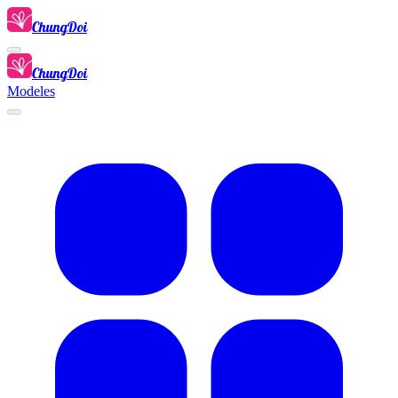
ChungDoi
ChungDoi
Modeles