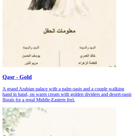
Qasr - Gold
A grand Arabian palace with a palm oasis and a couple walking
hand in hand, on warm cream with golden dividers and desert-oasis
florals for a regal Middle-Eastern feel.