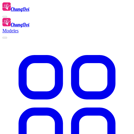
ChungDoi
ChungDoi
Modeles