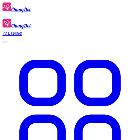
ChungDoi
ChungDoi
เทมเพลต