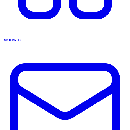
เทมเพลต