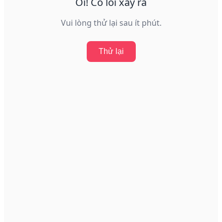
Ôi! Có lỗi xảy ra
Vui lòng thử lại sau ít phút.
Thử lại