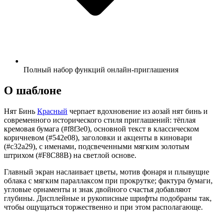
Полный набор функций онлайн-приглашения
О шаблоне
Нят Бинь
Красный
черпает вдохновение из аозай нят бинь и
современного исторического стиля приглашений: тёплая
кремовая бумага (#f8f3e0), основной текст в классическом
коричневом (#542e08), заголовки и акценты в киновари
(#c32a29), с именами, подсвеченными мягким золотым
штрихом (#F8C88B) на светлой основе.
Главный экран наслаивает цветы, мотив фонаря и плывущие
облака с мягким параллаксом при прокрутке; фактура бумаги,
угловые орнаменты и знак двойного счастья добавляют
глубины. Дисплейные и рукописные шрифты подобраны так,
чтобы ощущаться торжественно и при этом располагающе.