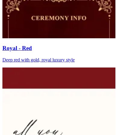
Royal - Red
Deep red with gold, royal luxury style