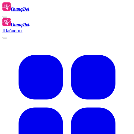
ChungDoi
ChungDoi
Шаблоны