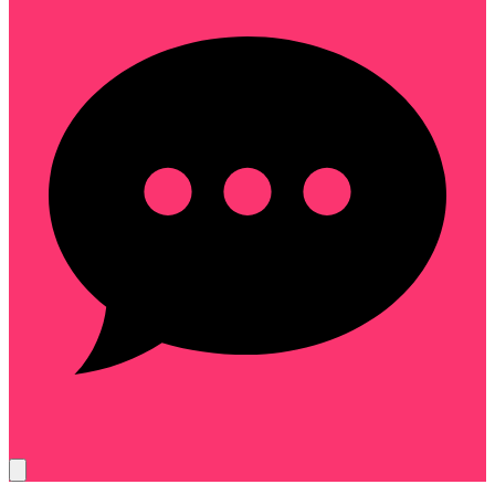
cdc-9f4b27ae61d3