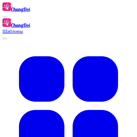
ChungDoi
ChungDoi
Шаблоны