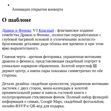
Анимация открытия конверта
О шаблоне
Дракон и Феникс
V3
Красный
- флагманское издание
семейства Дракон и Феникс, полностью переработанное с
глубокой багряной основой и утончёнными золотисто-
бронзовыми деталями ради облика вне времени и при этом
ярко выразительного.
Главная черта - арочная фоторамка, украшенная мотивами
дракона и феникса, представляющая свадебный портрет в
уникально нарядном обрамлении. Золотой иероглиф 囍
держит центр, а имена пары показаны симметрично по обе
стороны.
Детали дизайна: свадебная хронология, украшенная мотивами
ласточек с двух сторон, мини-календарь в золотой
орнаментальной рамке и панель гостевой книги с
полупрозрачным стеклянным фоном. Полный набор функций:
информация о семьях, Google Maps, свадебный фотоальбом,
онлайн-RSVP и QR-код для подарка.