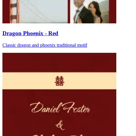
Dragon Phoenix - Red
Classic dragon and phoenix traditional motif