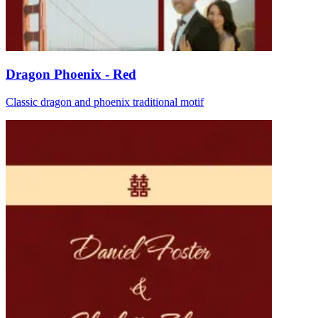
Dragon Phoenix - Red
Classic dragon and phoenix traditional motif