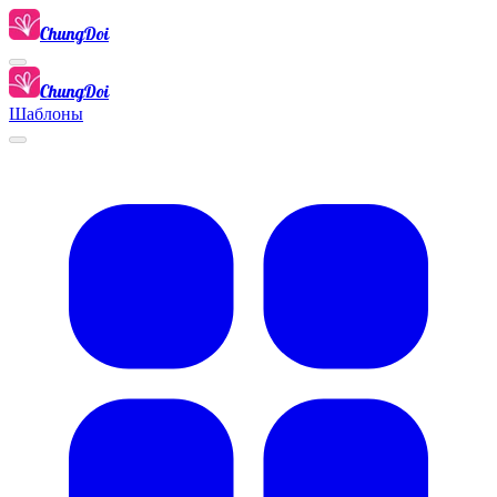
ChungDoi
ChungDoi
Шаблоны