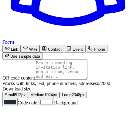
Гости
Link
WiFi
Contact
Event
Phone
Use sample data
QR code content
Works with links, text, phone numbers, addresses
0
/2000
Download size
Small
512
px
Medium
1024
px
Large
2048
px
Code color
Background