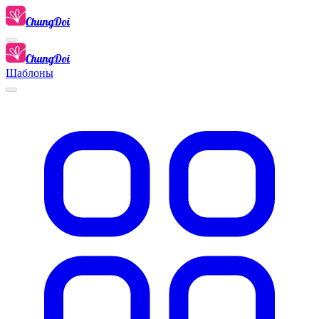
ChungDoi
ChungDoi
Шаблоны