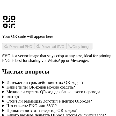
Your QR code will appear here
Download PNG
Download SVG
Copy image
SVG is a vector image that stays crisp at any size, ideal for printing.
PNG is best for sharing via WhatsApp or Messenger.
Частые вопросы
Истекает ли срок действия этих QR-кодов?
Какие типы QR-кодов можно создать?
Можно ли сделать QR-код для банковского перевода
(оплаты)?
Стоит ли размещать логотип в центре QR-кода?
Что скачать: PNG или SVG?
Приватен ли этот генератор QR-кодов?
Какого размера печатать QR-код, чтобы он считывался?