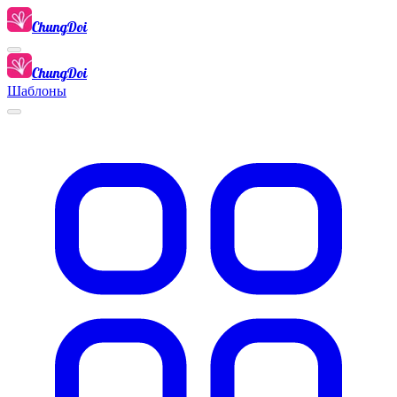
ChungDoi
ChungDoi
Шаблоны