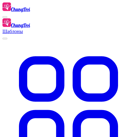
ChungDoi
ChungDoi
Шаблоны