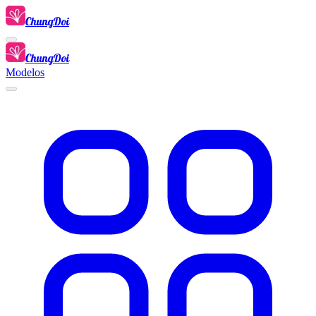
ChungDoi
ChungDoi
Modelos