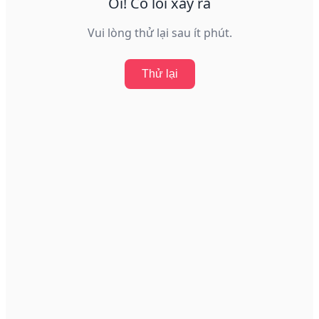
Ôi! Có lỗi xảy ra
Vui lòng thử lại sau ít phút.
Thử lại