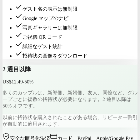
ゲスト名の表示は無制限
Google マップのナビ
写真ギャラリーは無制限
ご祝儀 QR コード
詳細なゲスト統計
招待状の画像をダウンロード
2 通目以降
US$12.49
-50%
多くのカップルは、新郎側、新婦側、友人、同僚など、グル
ープごとに複数の招待状が必要になります。2 通目以降は
50% オフです。
以前に招待状を購入されたことがある場合、リピーター割引
が自動的に適用されます。
安全な暗号化決済
カード、PayPal、Apple/Google Pay