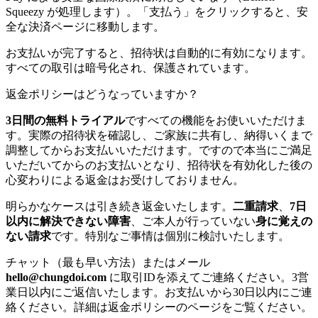
Squeezy が処理します）。「支払う」をクリックすると、安
全な決済ページに移動します。
お支払いが完了すると、招待状は自動的に有効になります。
すべての取引は暗号化され、保護されています。
返金ポリシーはどうなっていますか？
3日間の無料トライアル
ですべての機能をお使いいただけま
す。実際の招待状を確認し、ご家族に共有し、納得いくまで
調整してからお支払いいただけます。ですので本当にご満足
いただいてからのお支払いとなり、招待状を有効化した後の
心変わりによる返金はお受けしておりません。
明らかなケースは引き続き返金いたします。
二重請求
、
7日
以内に解決できない障害
、ご本人が行っていない
身に覚えの
ない請求
です。特別なご事情は個別に検討いたします。
チャット（最も早い方法）またはメール
hello@chungdoi.com
に取引IDを添えてご連絡ください。3営
業日以内にご返信いたします。お支払いから30日以内にご連
絡ください。詳細は返金ポリシーのページをご覧ください。