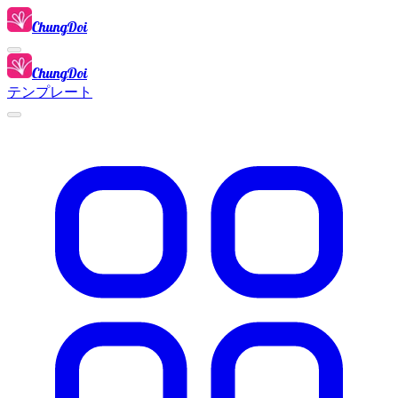
ChungDoi
ChungDoi
テンプレート